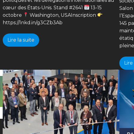
politiques et les délégations internationales au
socié
cœur des États-Unis. Stand #2641
13-15
Salon 
octobre
Washington, USAInscription
l’Esp
https://lnkd.in/g3CZb3Ab
145 pa
maint
étatiq
Lire la suite
plein
Lire