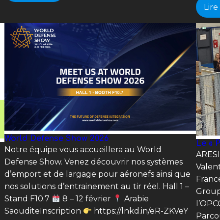
Lire
World Defense Show 2026
Le « 
Notre équipe vous accueillera au World
ARESIA
Defense Show. Venez découvrir nos systèmes
Valent
d’emport et de largage pour aéronefs ainsi que
France
nos solutions d’entrainement au tir réel. Hall 1 –
Group
Stand F10.7
8 – 12 février
Arabie
l’OPCO
SaouditeInscription
https://lnkd.in/eR-ZKVeY
Parcou