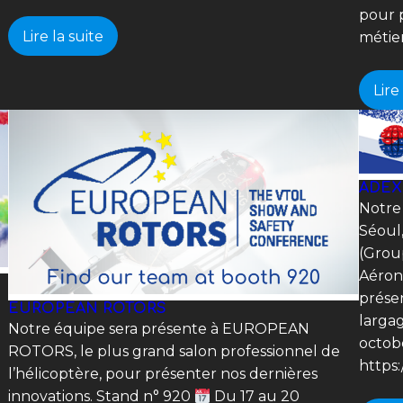
pour p
Lire la suite
métie
Lire
ADEX
Notre
Séoul,
(Grou
Aéron
prése
EUROPEAN ROTORS
largag
Notre équipe sera présente à EUROPEAN
octob
ROTORS, le plus grand salon professionnel de
https
l’hélicoptère, pour présenter nos dernières
innovations. Stand n° 920
Du 17 au 20