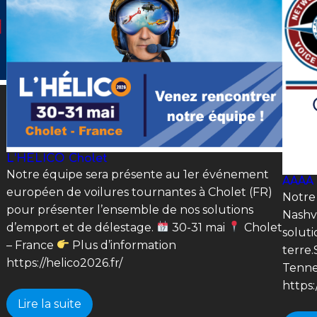
L’HELICO Cholet
Notre équipe sera présente au 1er événement
AAAA
européen de voilures tournantes à Cholet (FR)
Notre
pour présenter l’ensemble de nos solutions
Nashv
d’emport et de délestage.
30-31 mai
Cholet
soluti
– France
Plus d’information
terre
https://helico2026.fr/
Tenne
https
Lire la suite