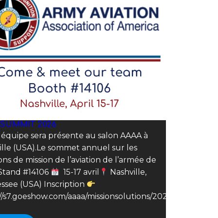
 SUMMIT 2026
 équipe sera présente au salon AAAA à
ille (USA).Le sommet annuel sur les
ons de mission de l’aviation de l’armée de
.Stand #14106
15-17 avril
Nashville,
ssee (USA) Inscription
://s7.goeshow.com/aaaa/missionsolutions/2026/index.cfm