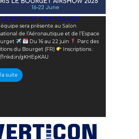
S LE BOURGET AIR SHOW 2025
 équipe sera présente au Salon
ational de l’Aéronautique et de l’Espace
ourget
Du 16 au 22 juin
Parc des
itions du Bourget (FR)
Inscriptions :
://lnkd.in/gKHEpKAU
 la suite