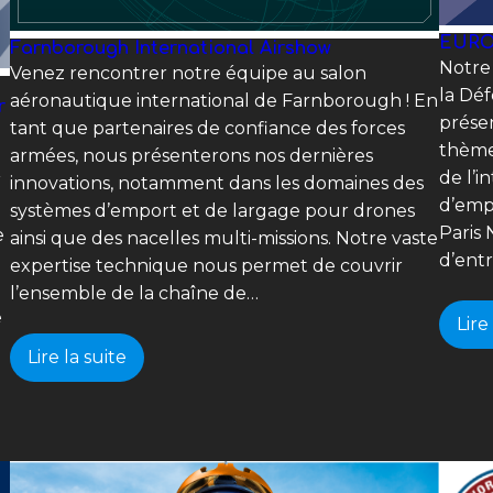
EURO
Farnborough International Airshow
Notre
Venez rencontrer notre équipe au salon
la Déf
aéronautique international de Farnborough ! En
r
présen
tant que partenaires de confiance des forces
thèmes
armées, nous présenterons nos dernières
de l’i
r
innovations, notamment dans les domaines des
d’emp
systèmes d’emport et de largage pour drones
Paris 
e
ainsi que des nacelles multi-missions. Notre vaste
d’ent
expertise technique nous permet de couvrir
l’ensemble de la chaîne de…
e
Lire
U
Lire la suite