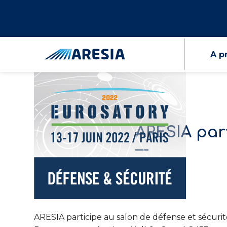
A p
ARESIA par
ARESIA participe au salon de défense et sécur