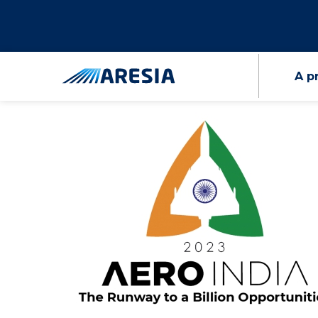
A p
ARESIA part